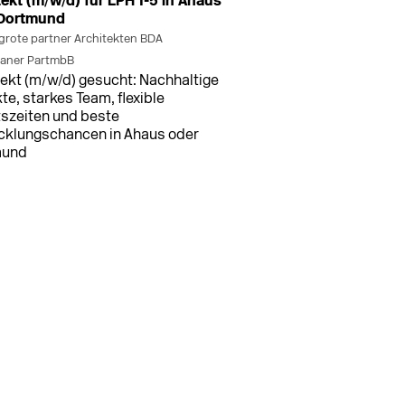
tekt (m/w/d) für LPH 1-5 in Ahaus
 Dortmund
grote partner Architekten BDA
laner PartmbB
tekt (m/w/d) gesucht: Nachhaltige
te, starkes Team, flexible
tszeiten und beste
cklungschancen in Ahaus oder
mund
men (+3 weitere Standorte)
vor 17 h
tleiter/in Architektur LP 1-9
d)
NGXGRUPPE GmbH & Co. KG
tleiter/in Architektur LP 1-9
) für große Projekte mit BIM-
tsweise in Bremen, Düsseldorf,
am und Stuttgart gesucht.