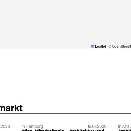
Leaflet
|
© OpenStreet
nmarkt
.2026
in Hamburg
18.07.2026
in Ahau