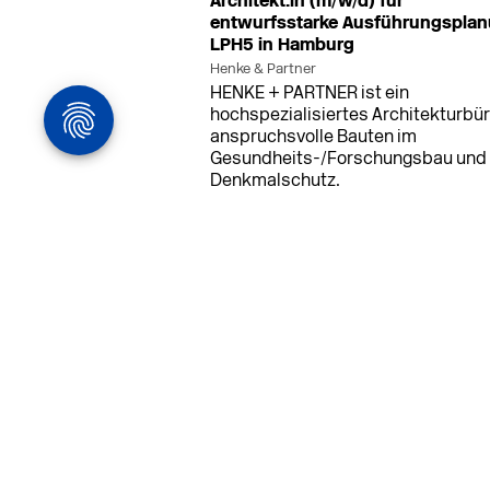
Architekt:in (m/w/d) für
entwurfsstarke Ausführungspla
LPH5 in Hamburg
Henke & Partner
HENKE + PARTNER ist ein
hochspezialisiertes Architekturbür
anspruchsvolle Bauten im
Gesundheits-/Forschungsbau und
Denkmalschutz.
MEHR
in Ahaus (+1 weiterer Standort)
14.0
Bauleiter (m/w/d) Bauüberwachun
Ahaus oder Dortmund
farwickgrote partner Architekten BDA
Stadtplaner PartmbB
Bauleiter (m/w/d) gesucht: Nachhal
Projekte, starkes Team, flexible
Arbeitszeiten und beste
Entwicklungschancen in Ahaus ode