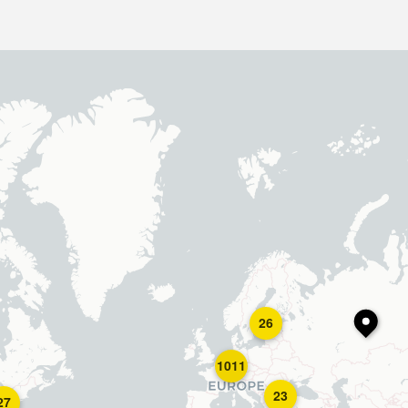
26
1011
23
27