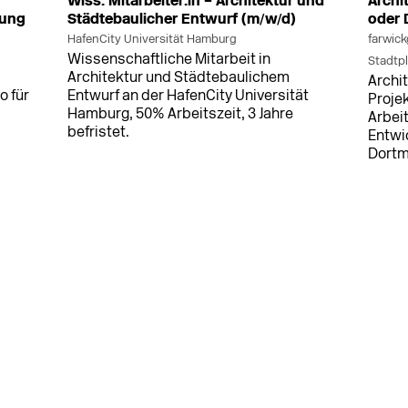
Wiss. Mitarbeiter:in – Architektur und
Archi
nung
Städtebaulicher Entwurf (m/w/d)
oder
HafenCity Universität Hamburg
farwick
Wissenschaftliche Mitarbeit in
Stadtp
Architektur und Städtebaulichem
Archi
o für
Entwurf an der HafenCity Universität
Projek
Hamburg, 50% Arbeitszeit, 3 Jahre
Arbei
befristet.
Entwi
Dort
MEHR
MEHR
7.2026
in Wiesbaden
vor 11 h
in Bre
g in
Leiter/-in des Sachgebietes
Projek
Bodenordnung und Umlegungsstelle
(m/w/
(m/w/d)
PLANU
Landeshauptstadt Wiesbaden
Projek
Leiten Sie das Sachgebiet
(m/w/d
tige
Bodenordnung und Umlegungsstelle
Arbei
der Landeshauptstadt Wiesbaden.
Potsd
r