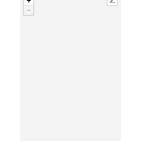
+
📍
−