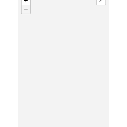
+
📍
−