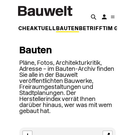
DER WOCHE
AKTUELL
BAUTEN
BETRIFFT
IM GESPR
Bauten
Pläne, Fotos, Architekturkritik,
Adresse – im Bauten-Archiv finden
Sie alle in der Bauwelt
veröffentlichten Bauwerke,
Freiraumgestaltungen und
Stadtplanungen. Der
Herstellerindex verrät Ihnen
darüber hinaus, wer was mit wem
gebaut hat.