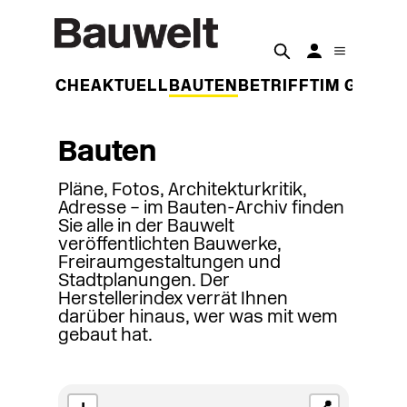
DER WOCHE
AKTUELL
BAUTEN
BETRIFFT
IM GESPR
Bauten
Pläne, Fotos, Architekturkritik,
Adresse – im Bauten-Archiv finden
Sie alle in der Bauwelt
veröffentlichten Bauwerke,
Freiraumgestaltungen und
Stadtplanungen. Der
Herstellerindex verrät Ihnen
darüber hinaus, wer was mit wem
gebaut hat.