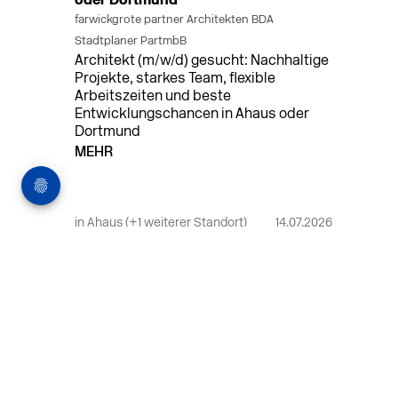
oder Dortmund
farwickgrote partner Architekten BDA
Stadtplaner PartmbB
Architekt (m/w/d) gesucht: Nachhaltige
Projekte, starkes Team, flexible
Arbeitszeiten und beste
Entwicklungschancen in Ahaus oder
Dortmund
MEHR
in Ahaus (+1 weiterer Standort)
14.07.2026
Bauleiter (m/w/d) Bauüberwachung in
Ahaus oder Dortmund
farwickgrote partner Architekten BDA
Stadtplaner PartmbB
Bauleiter (m/w/d) gesucht: Nachhaltige
Projekte, starkes Team, flexible
Arbeitszeiten und beste
Entwicklungschancen in Ahaus oder
Dortmund