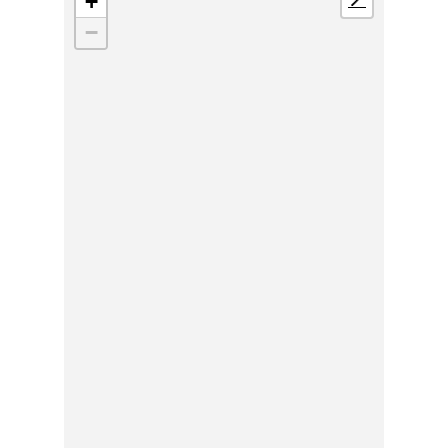
+
📍
−