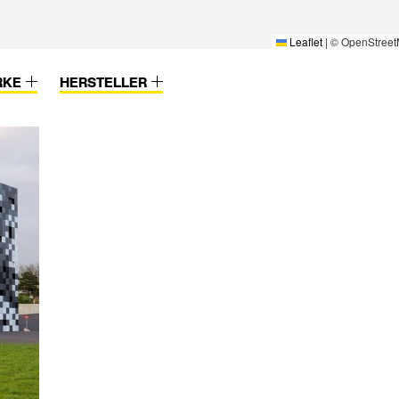
Leaflet
|
© OpenStreet
RKE
HERSTELLER