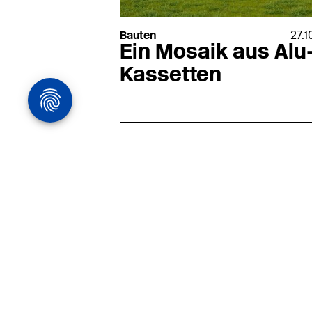
Bauten
27.1
Ein Mosaik aus Alu
Kassetten
Architekturstelle
in Hamburg
22.07
Architekt:in (m/w/d) für
entwurfsstarke Ausführungspla
LPH5 in Hamburg
Henke & Partner