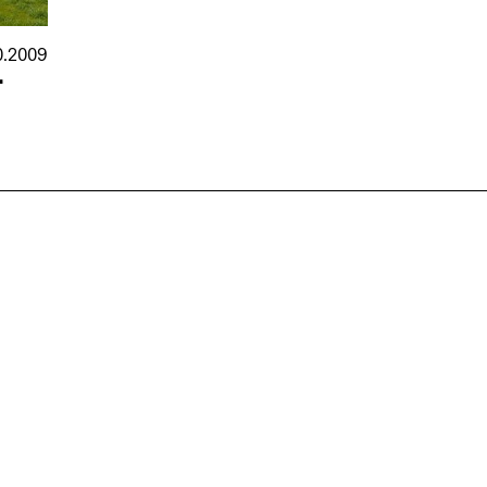
0.2009
-
nmarkt
.2026
in Hamburg
18.07.2026
in Ahau
Wiss. Mitarbeiter:in – Architektur und
Archi
nung
Städtebaulicher Entwurf (m/w/d)
oder
HafenCity Universität Hamburg
farwick
Wissenschaftliche Mitarbeit in
Stadtp