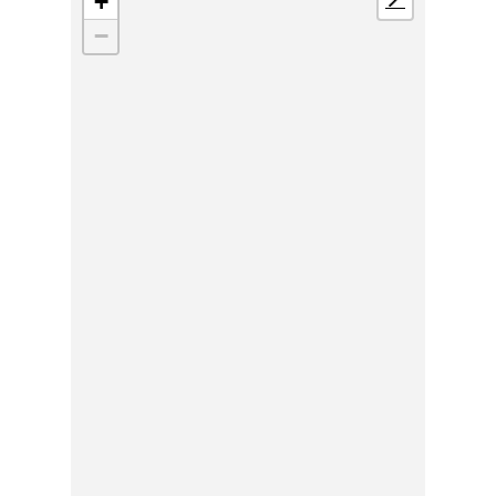
+
📍
−