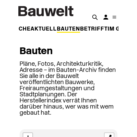
DER WOCHE
AKTUELL
BAUTEN
BETRIFFT
IM GESPR
Bauten
Pläne, Fotos, Architekturkritik,
Adresse – im Bauten-Archiv finden
Sie alle in der Bauwelt
veröffentlichten Bauwerke,
Freiraumgestaltungen und
Stadtplanungen. Der
Herstellerindex verrät Ihnen
darüber hinaus, wer was mit wem
gebaut hat.