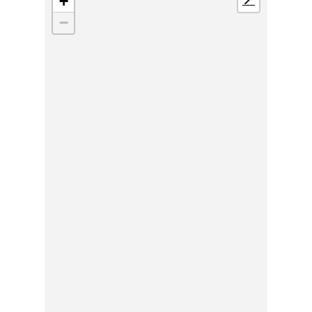
+
📍
−