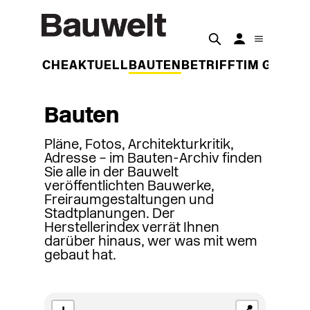
DER WOCHE
AKTUELL
BAUTEN
BETRIFFT
IM GESPR
Bauten
Pläne, Fotos, Architekturkritik,
Adresse – im Bauten-Archiv finden
Sie alle in der Bauwelt
veröffentlichten Bauwerke,
Freiraumgestaltungen und
Stadtplanungen. Der
Herstellerindex verrät Ihnen
darüber hinaus, wer was mit wem
gebaut hat.