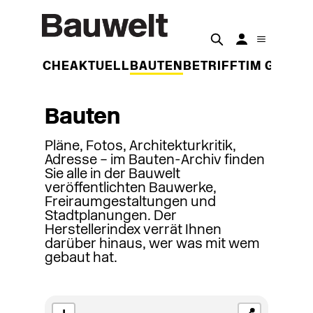
DER WOCHE
AKTUELL
BAUTEN
BETRIFFT
IM GESPR
Bauten
Pläne, Fotos, Architekturkritik,
Adresse – im Bauten-Archiv finden
Sie alle in der Bauwelt
veröffentlichten Bauwerke,
Freiraumgestaltungen und
Stadtplanungen. Der
Herstellerindex verrät Ihnen
darüber hinaus, wer was mit wem
gebaut hat.