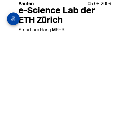
Bauten
05.08.2009
e-Science Lab der
ETH Zürich
Smart am Hang
MEHR
Architekturstellenm
arkt
in Hamburg
22.07.2026
Architekt:in (m/w/d) für