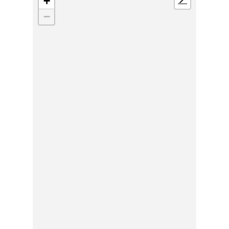
+
📍
−