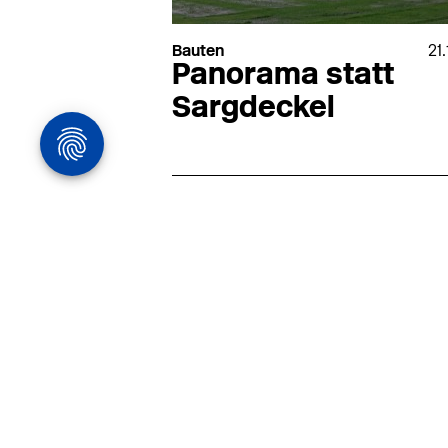
Bauten
21.
Panorama statt
Sargdeckel
Architekturstelle
in Hamburg
22.07
Architekt:in (m/w/d) für
entwurfsstarke Ausführungspla
LPH5 in Hamburg
Henke & Partner