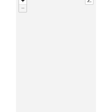
+
📍
−