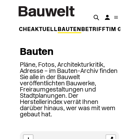
DER WOCHE
AKTUELL
BAUTEN
BETRIFFT
IM GESPR
Bauten
Pläne, Fotos, Architekturkritik,
Adresse – im Bauten-Archiv finden
Sie alle in der Bauwelt
veröffentlichten Bauwerke,
Freiraumgestaltungen und
Stadtplanungen. Der
Herstellerindex verrät Ihnen
darüber hinaus, wer was mit wem
gebaut hat.