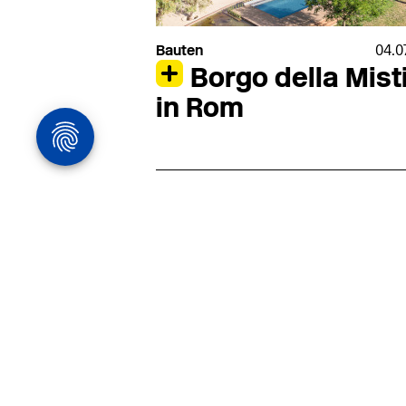
Bauten
04.0
Borgo della Mist
in Rom
Architekturstelle
in Hamburg
22.07
Architekt:in (m/w/d) für
entwurfsstarke Ausführungspla
LPH5 in Hamburg
Henke & Partner