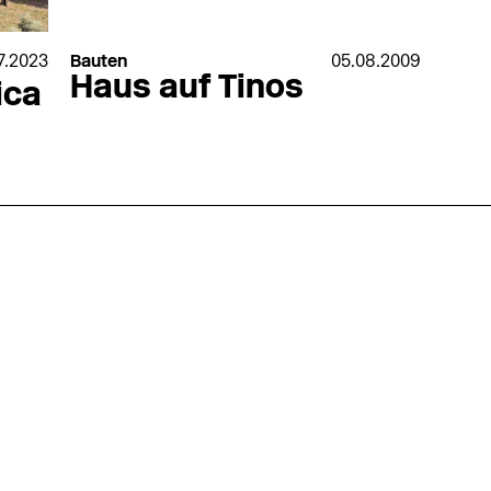
7.2023
Bauten
05.08.2009
Haus auf Tinos
ica
nmarkt
.2026
in Hamburg
18.07.2026
in Ahau
Wiss. Mitarbeiter:in – Architektur und
Archi
nung
Städtebaulicher Entwurf (m/w/d)
oder
HafenCity Universität Hamburg
farwick