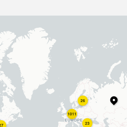
26
1011
23
27