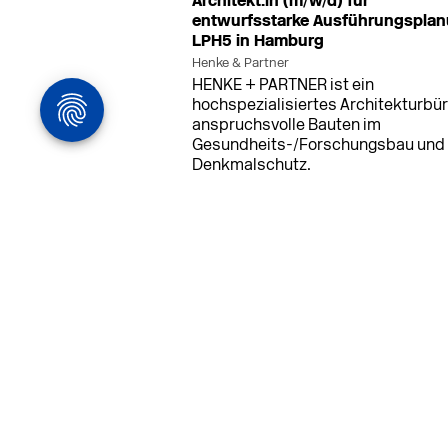
Architekt:in (m/w/d) für
entwurfsstarke Ausführungspla
LPH5 in Hamburg
Henke & Partner
HENKE + PARTNER ist ein
hochspezialisiertes Architekturbür
anspruchsvolle Bauten im
Gesundheits-/Forschungsbau und
Denkmalschutz.
MEHR
in Ahaus (+1 weiterer Standort)
14.0
Bauleiter (m/w/d) Bauüberwachun
Ahaus oder Dortmund
farwickgrote partner Architekten BDA
Stadtplaner PartmbB
Bauleiter (m/w/d) gesucht: Nachhal
Projekte, starkes Team, flexible
Arbeitszeiten und beste
Entwicklungschancen in Ahaus ode