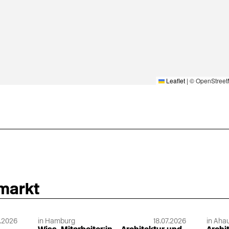
Leaflet
|
© OpenStreet
nmarkt
.2026
in Hamburg
18.07.2026
in Ahau