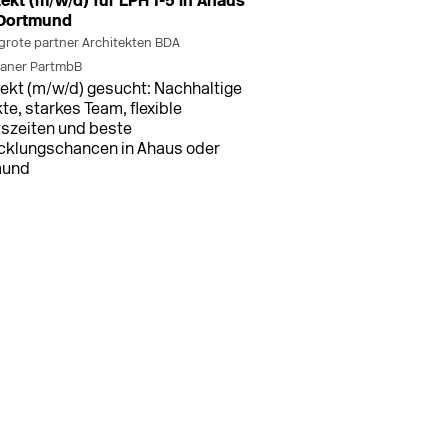
tekt (m/w/d) für LPH 1-5 in Ahaus
 Dortmund
grote partner Architekten BDA
laner PartmbB
tekt (m/w/d) gesucht: Nachhaltige
te, starkes Team, flexible
tszeiten und beste
cklungschancen in Ahaus oder
mund
men (+3 weitere Standorte)
vor 20 h
tekt/in Entwurf und Ausführung
d)
NGXGRUPPE GmbH & Co. KG
ekt/in (m/w/d) für Planung, AVA
bjektüberwachung in Vollzeit oder
eit an den Standorten Bremen,
dorf, Potsdam und Stuttgart ...