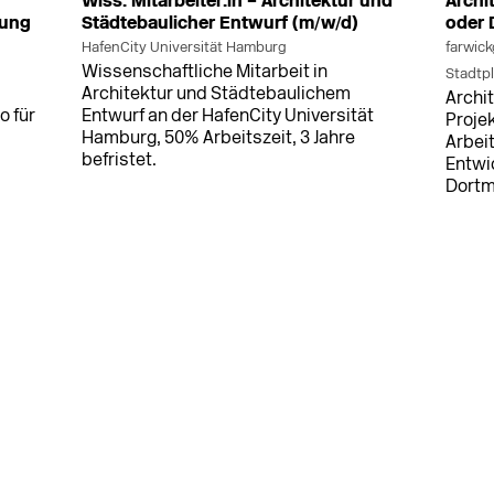
Wiss. Mitarbeiter:in – Architektur und
Archi
nung
Städtebaulicher Entwurf (m/w/d)
oder
HafenCity Universität Hamburg
farwick
Wissenschaftliche Mitarbeit in
Stadtp
Architektur und Städtebaulichem
Archi
o für
Entwurf an der HafenCity Universität
Projek
Hamburg, 50% Arbeitszeit, 3 Jahre
Arbei
befristet.
Entwi
Dort
MEHR
MEHR
7.2026
in Bremen (+3 weitere Standorte)
vor 20 h
in Bre
g in
Berufsanfänger:in Architektur (m/w/d)
Archi
(m/w/
PLANUNGXGRUPPE GmbH & Co. KG
PLANU
Berufsanfänger:in Architektur (m/w/d)
für bundesweite Architekturbüro mit
Archit
über 90 Mitarbeitern. Entwurfsplanung,
und O
tige
Visualisierung und BIM-Arbeitsweise.
Teilz
Düssel
r