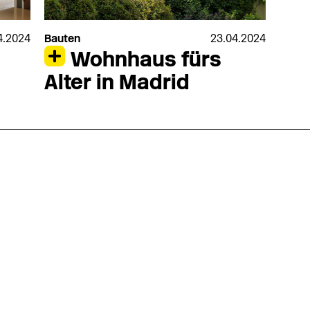
4.2024
Bauten
23.04.2024
Wohnhaus fürs
Alter in Madrid
nmarkt
.2026
in Hamburg
18.07.2026
in Ahau
Wiss. Mitarbeiter:in – Architektur und
Archi
nung
Städtebaulicher Entwurf (m/w/d)
oder
HafenCity Universität Hamburg
farwick