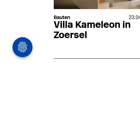
Bauten
23.0
Villa Kameleon in
Zoersel
Architekturstelle
in Hamburg
22.07
Architekt:in (m/w/d) für
entwurfsstarke Ausführungspla
LPH5 in Hamburg
Henke & Partner