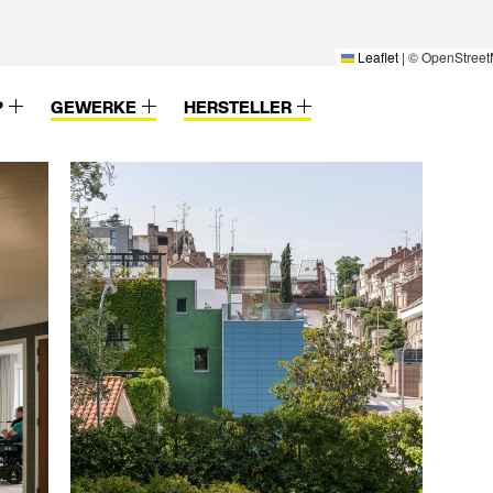
Leaflet
|
© OpenStreet
P
GEWERKE
HERSTELLER