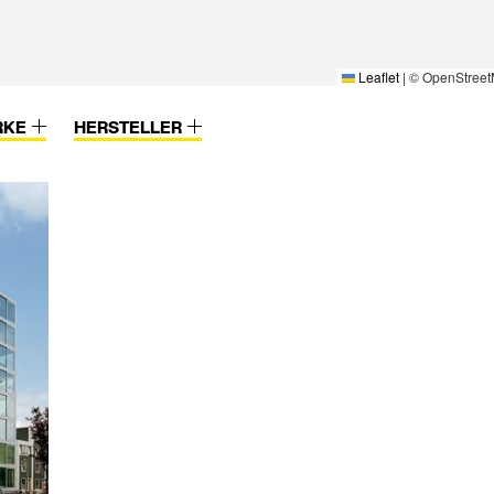
Leaflet
|
© OpenStreet
RKE
HERSTELLER