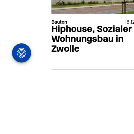
Bauten
18.1
Hiphouse, Sozialer
Wohnungsbau in
Zwolle
Architekturstelle
in Hamburg
22.07
Architekt:in (m/w/d) für