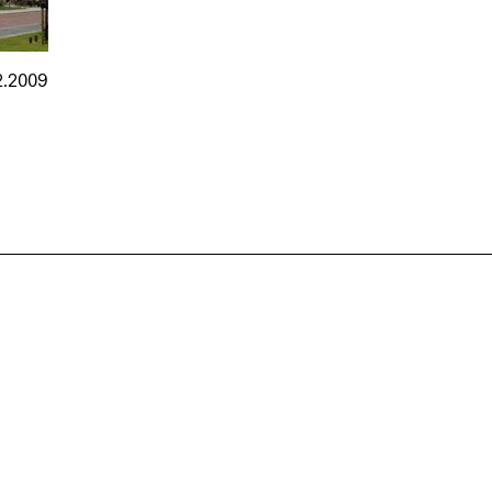
2.2009
nmarkt
.2026
in Hamburg
18.07.2026
in Ahau
Wiss. Mitarbeiter:in – Architektur und
Archi