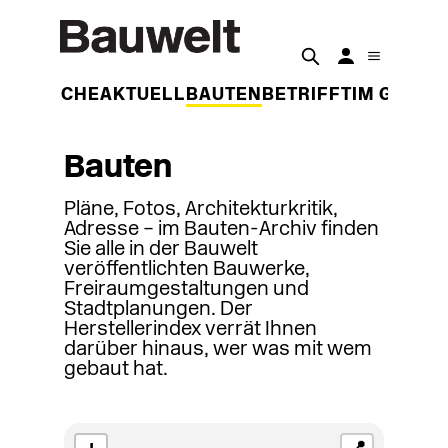
DER WOCHE
AKTUELL
BAUTEN
BETRIFFT
IM GESPR
Bauten
Pläne, Fotos, Architekturkritik,
Adresse – im Bauten-Archiv finden
Sie alle in der Bauwelt
veröffentlichten Bauwerke,
Freiraumgestaltungen und
Stadtplanungen. Der
Herstellerindex verrät Ihnen
darüber hinaus, wer was mit wem
gebaut hat.