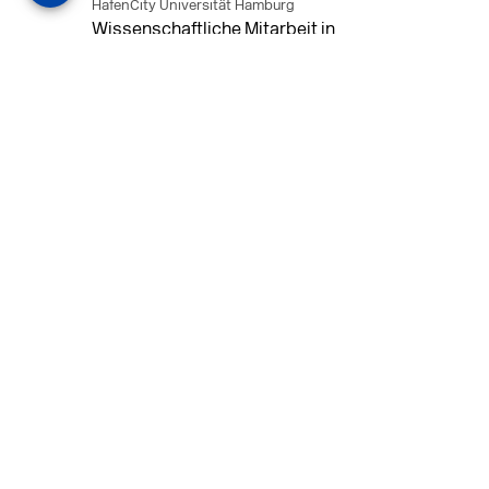
HafenCity Universität Hamburg
Wissenschaftliche Mitarbeit in
Architektur und Städtebaulichem
Entwurf an der HafenCity Universität
Hamburg, 50% Arbeitszeit, 3 Jahre
befristet.
MEHR
in Ahaus (+1 weiterer Standort)
14.07.2026
Architekt (m/w/d) für LPH 1-5 in Ahaus
oder Dortmund
farwickgrote partner Architekten BDA
Stadtplaner PartmbB
Architekt (m/w/d) gesucht: Nachhaltige
Projekte, starkes Team, flexible
Arbeitszeiten und beste
Entwicklungschancen in Ahaus oder
Dortmund
MEHR