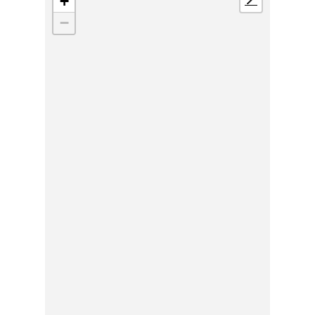
+
📍
−