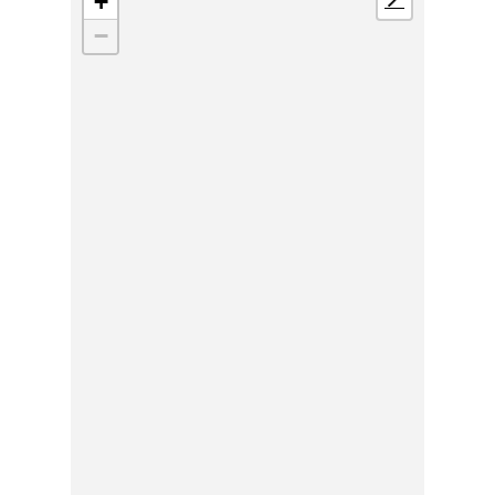
+
📍
−