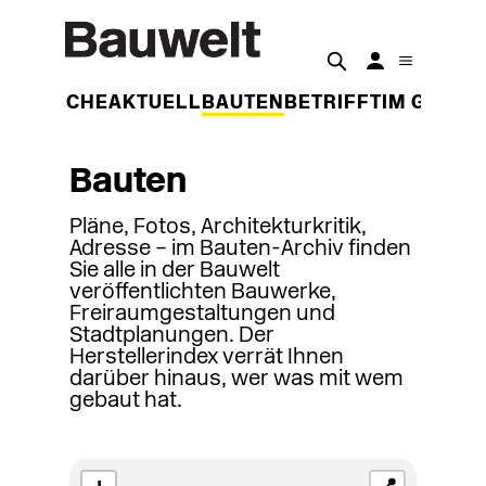
DER WOCHE
AKTUELL
BAUTEN
BETRIFFT
IM GESPR
Bauten
Pläne, Fotos, Architekturkritik,
Adresse – im Bauten-Archiv finden
Sie alle in der Bauwelt
veröffentlichten Bauwerke,
Freiraumgestaltungen und
Stadtplanungen. Der
Herstellerindex verrät Ihnen
darüber hinaus, wer was mit wem
gebaut hat.