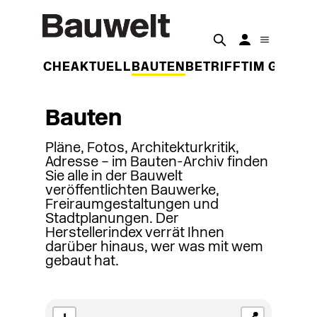
DER WOCHE
AKTUELL
BAUTEN
BETRIFFT
IM GESPR
Bauten
Pläne, Fotos, Architekturkritik,
Adresse – im Bauten-Archiv finden
Sie alle in der Bauwelt
veröffentlichten Bauwerke,
Freiraumgestaltungen und
Stadtplanungen. Der
Herstellerindex verrät Ihnen
darüber hinaus, wer was mit wem
gebaut hat.