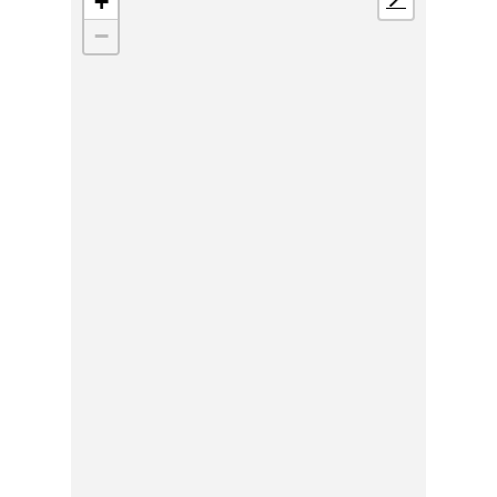
+
📍
−