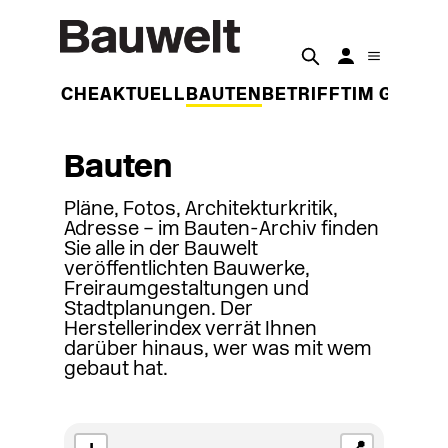
DER WOCHE
AKTUELL
BAUTEN
BETRIFFT
IM GESPR
Bauten
Pläne, Fotos, Architekturkritik,
Adresse – im Bauten-Archiv finden
Sie alle in der Bauwelt
veröffentlichten Bauwerke,
Freiraumgestaltungen und
Stadtplanungen. Der
Herstellerindex verrät Ihnen
darüber hinaus, wer was mit wem
gebaut hat.