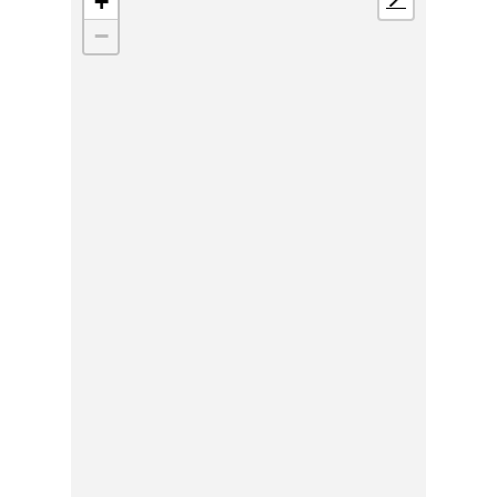
+
📍
−