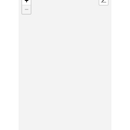
+
📍
−