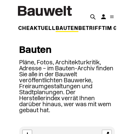
DER WOCHE
AKTUELL
BAUTEN
BETRIFFT
IM GESPR
Bauten
Pläne, Fotos, Architekturkritik,
Adresse – im Bauten-Archiv finden
Sie alle in der Bauwelt
veröffentlichten Bauwerke,
Freiraumgestaltungen und
Stadtplanungen. Der
Herstellerindex verrät Ihnen
darüber hinaus, wer was mit wem
gebaut hat.