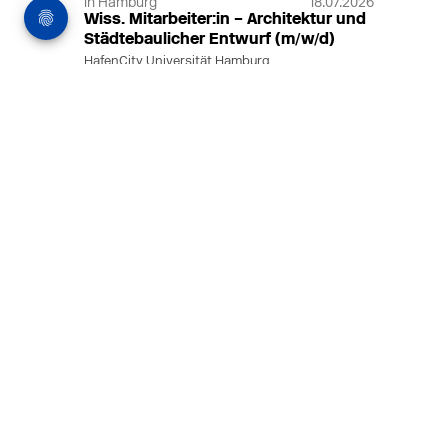
in Hamburg
18.07.2026
Wiss. Mitarbeiter:in – Architektur und
Städtebaulicher Entwurf (m/w/d)
HafenCity Universität Hamburg
Wissenschaftliche Mitarbeit in
Architektur und Städtebaulichem
Entwurf an der HafenCity Universität
Hamburg, 50% Arbeitszeit, 3 Jahre
befristet.
MEHR
in Ahaus (+1 weiterer Standort)
14.07.2026
Architekt (m/w/d) für LPH 1-5 in Ahaus
oder Dortmund
farwickgrote partner Architekten BDA
Stadtplaner PartmbB
Architekt (m/w/d) gesucht: Nachhaltige
Projekte, starkes Team, flexible
Arbeitszeiten und beste
Entwicklungschancen in Ahaus oder