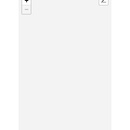
+
📍
−