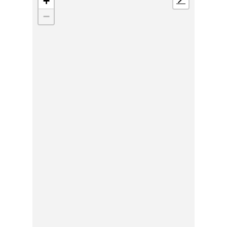
+
📍
−