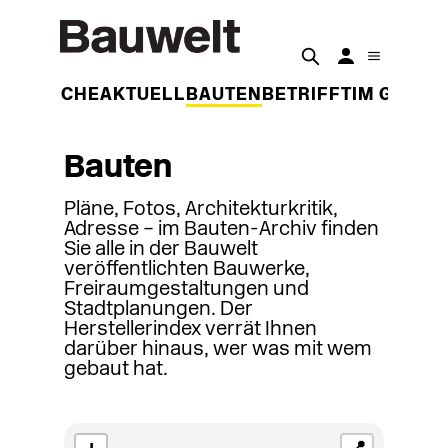
DER WOCHE
AKTUELL
BAUTEN
BETRIFFT
IM GESPR
Bauten
Pläne, Fotos, Architekturkritik,
Adresse – im Bauten-Archiv finden
Sie alle in der Bauwelt
veröffentlichten Bauwerke,
Freiraumgestaltungen und
Stadtplanungen. Der
Herstellerindex verrät Ihnen
darüber hinaus, wer was mit wem
gebaut hat.