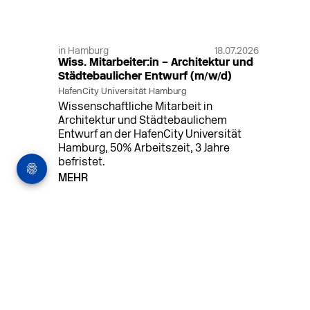
in Hamburg
18.07.2026
Wiss. Mitarbeiter:in – Architektur und
Städtebaulicher Entwurf (m/w/d)
HafenCity Universität Hamburg
Wissenschaftliche Mitarbeit in
Architektur und Städtebaulichem
Entwurf an der HafenCity Universität
Hamburg, 50% Arbeitszeit, 3 Jahre
befristet.
MEHR
in Ahaus (+1 weiterer Standort)
14.07.2026
Architekt (m/w/d) für LPH 1-5 in Ahaus
oder Dortmund
farwickgrote partner Architekten BDA
Stadtplaner PartmbB
Architekt (m/w/d) gesucht: Nachhaltige