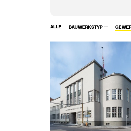
ALLE
BAUWERKSTYP
GEWE
Warema
Würth Solar GmbH
Watson Steel
Xella
WB Bürgin AG
Ytong
Weber Broutin
Zambelli
Wehrmann
Ziegelei Hebrok
Wencop Hoveniers
Ziegelei Huber
Wertach Fertigteilwerk
Zinco
Westo
Zolpan
Wicona
Zuber Betonwerk
Wienerberger
Co.Kg
Winsol
Zürcher Ziegeleien
Wittmunder Klinker
ZW Klaus Huber