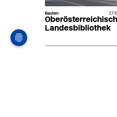
Bauten
27.1
Oberösterreichisc
Landesbibliothek
Architekturstelle
in Hamburg
22.07
Architekt:in (m/w/d) für
entwurfsstarke Ausführungspla
LPH5 in Hamburg
Henke & Partner