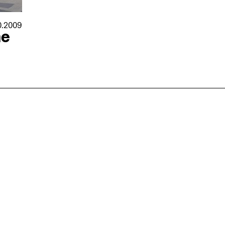
0.2009
he
nmarkt
.2026
in Hamburg
18.07.2026
in Ahau
Wiss. Mitarbeiter:in – Architektur und
Archi
nung
Städtebaulicher Entwurf (m/w/d)
oder
HafenCity Universität Hamburg
farwick
Wissenschaftliche Mitarbeit in
Stadtp