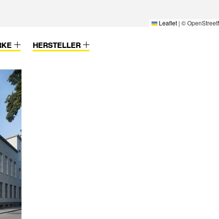
Leaflet
|
© OpenStreet
RKE
HERSTELLER
 & Co.KG
 GmbH &