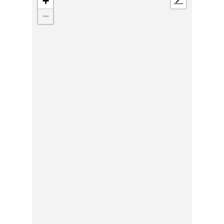
+
📍
−