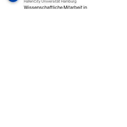
HafenCity Universität Hamburg
Wissenschaftliche Mitarbeit in
Architektur und Städtebaulichem
Entwurf an der HafenCity Universität
Hamburg, 50% Arbeitszeit, 3 Jahre
befristet.
MEHR
in Ahaus (+1 weiterer Standort)
14.07.2026
Architekt (m/w/d) für LPH 1-5 in Ahaus
oder Dortmund
farwickgrote partner Architekten BDA
Stadtplaner PartmbB
Architekt (m/w/d) gesucht: Nachhaltige
Projekte, starkes Team, flexible
Arbeitszeiten und beste
Entwicklungschancen in Ahaus oder
Dortmund
MEHR