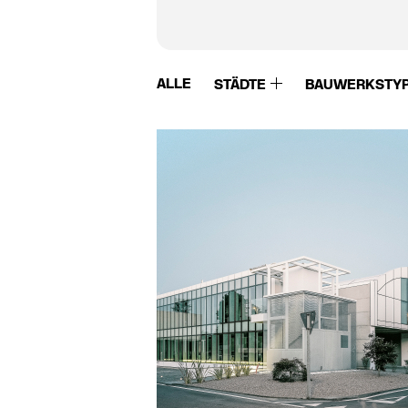
ALLE
STÄDTE
BAUWERKSTY
Warema
Würth Solar GmbH
Watson Steel
Xella
WB Bürgin AG
Ytong
Weber Broutin
Zambelli
Wehrmann
Ziegelei Hebrok
Wencop Hoveniers
Ziegelei Huber
Wertach Fertigteilwerk
Zinco
Westo
Zolpan
Wicona
Zuber Betonwerk
Wienerberger
Co.Kg
Winsol
Zürcher Ziegeleien
Wittmunder Klinker
ZW Klaus Huber