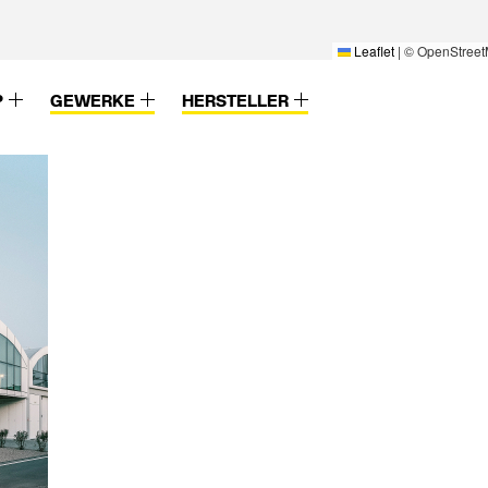
Leaflet
|
© OpenStreet
P
GEWERKE
HERSTELLER
 & Co.KG
 GmbH &