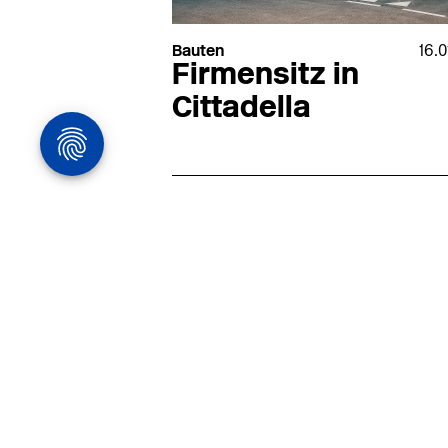
Bauten
16.
Firmensitz in
Cittadella
Architekturstelle
in Hamburg
22.07
Architekt:in (m/w/d) für
entwurfsstarke Ausführungspla
LPH5 in Hamburg
Henke & Partner