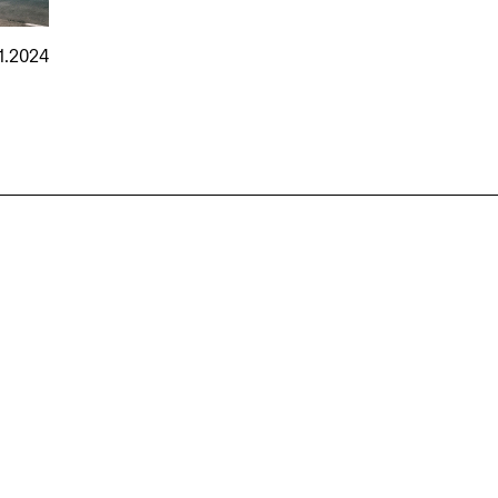
01.2024
nmarkt
.2026
in Hamburg
18.07.2026
in Ahau
Wiss. Mitarbeiter:in – Architektur und
Archi
nung
Städtebaulicher Entwurf (m/w/d)
oder
HafenCity Universität Hamburg
farwick
Wissenschaftliche Mitarbeit in
Stadtp