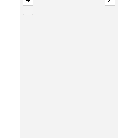
+
📍
−