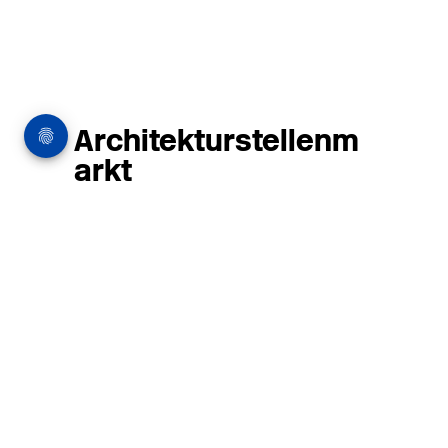
Architekturstellenm
arkt
in Hamburg
22.07.2026
Architekt:in (m/w/d) für
entwurfsstarke Ausführungsplanung
LPH5 in Hamburg
Henke & Partner
HENKE + PARTNER ist ein
hochspezialisiertes Architekturbüro für
anspruchsvolle Bauten im
Gesundheits-/Forschungsbau und
Denkmalschutz.
MEHR