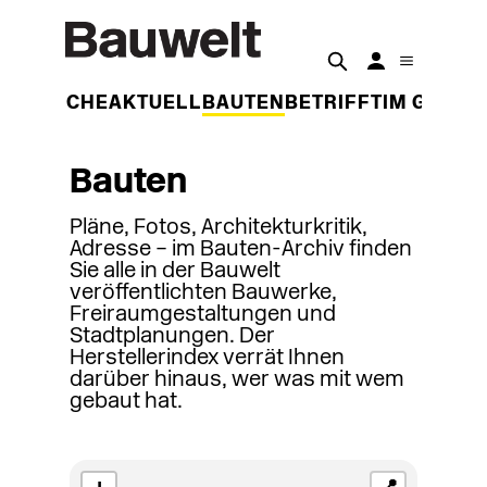
DER WOCHE
AKTUELL
BAUTEN
BETRIFFT
IM GESPR
Bauten
Pläne, Fotos, Architekturkritik,
Adresse – im Bauten-Archiv finden
Sie alle in der Bauwelt
veröffentlichten Bauwerke,
Freiraumgestaltungen und
Stadtplanungen. Der
Herstellerindex verrät Ihnen
darüber hinaus, wer was mit wem
gebaut hat.