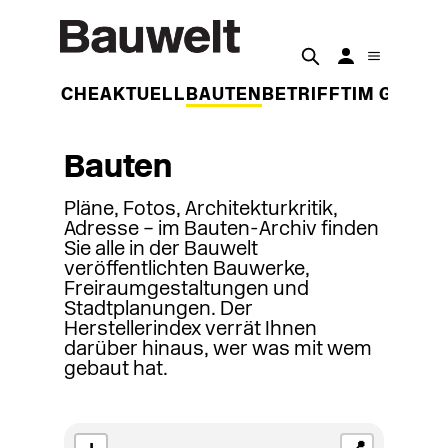
DER WOCHE
AKTUELL
BAUTEN
BETRIFFT
IM GESPR
Bauten
Pläne, Fotos, Architekturkritik,
Adresse – im Bauten-Archiv finden
Sie alle in der Bauwelt
veröffentlichten Bauwerke,
Freiraumgestaltungen und
Stadtplanungen. Der
Herstellerindex verrät Ihnen
darüber hinaus, wer was mit wem
gebaut hat.