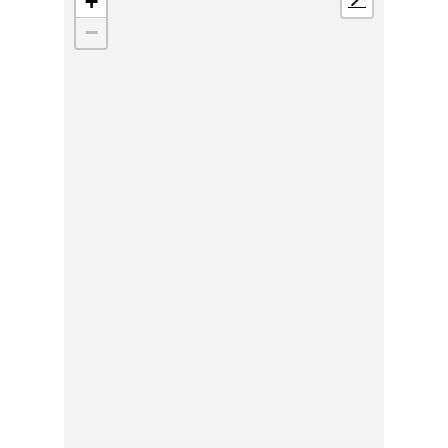
+
📍
−