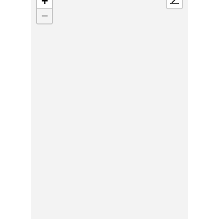
+
📍
−