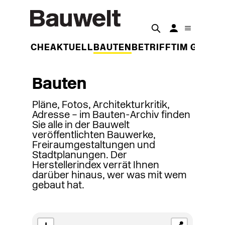
DER WOCHE
AKTUELL
BAUTEN
BETRIFFT
IM GESPR
Bauten
Pläne, Fotos, Architekturkritik,
Adresse – im Bauten-Archiv finden
Sie alle in der Bauwelt
veröffentlichten Bauwerke,
Freiraumgestaltungen und
Stadtplanungen. Der
Herstellerindex verrät Ihnen
darüber hinaus, wer was mit wem
gebaut hat.