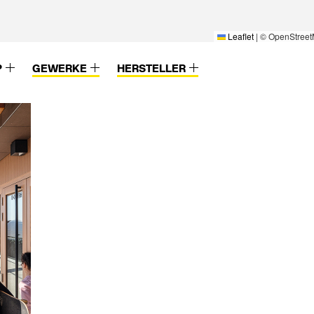
Leaflet
|
© OpenStreet
P
GEWERKE
HERSTELLER
 & Co.KG
 GmbH &