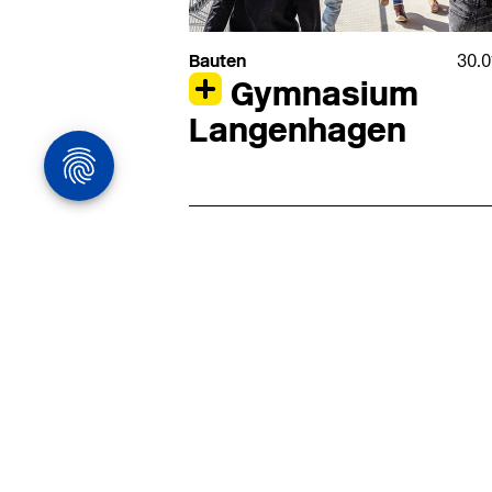
Bauten
30.0
Gymnasium
Langenhagen
Architekturstelle
in Hamburg
22.07
Architekt:in (m/w/d) für
entwurfsstarke Ausführungspla
LPH5 in Hamburg
Henke & Partner