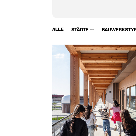
ALLE
STÄDTE
BAUWERKSTY
Warema
Würth Solar GmbH
Watson Steel
Xella
WB Bürgin AG
Ytong
Weber Broutin
Zambelli
Wehrmann
Ziegelei Hebrok
Wencop Hoveniers
Ziegelei Huber
Wertach Fertigteilwerk
Zinco
Westo
Zolpan
Wicona
Zuber Betonwerk
Wienerberger
Co.Kg
Winsol
Zürcher Ziegeleien
Wittmunder Klinker
ZW Klaus Huber