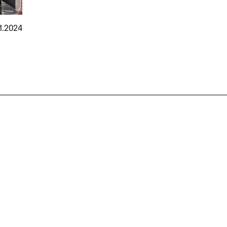
1.2024
nmarkt
.2026
in Hamburg
18.07.2026
in Ahau
Wiss. Mitarbeiter:in – Architektur und
Archi
nung
Städtebaulicher Entwurf (m/w/d)
oder
HafenCity Universität Hamburg
farwick