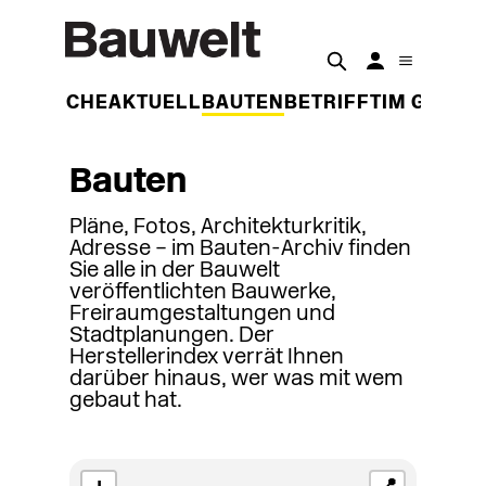
DER WOCHE
AKTUELL
BAUTEN
BETRIFFT
IM GESPR
Bauten
Pläne, Fotos, Architekturkritik,
Adresse – im Bauten-Archiv finden
Sie alle in der Bauwelt
veröffentlichten Bauwerke,
Freiraumgestaltungen und
Stadtplanungen. Der
Herstellerindex verrät Ihnen
darüber hinaus, wer was mit wem
gebaut hat.