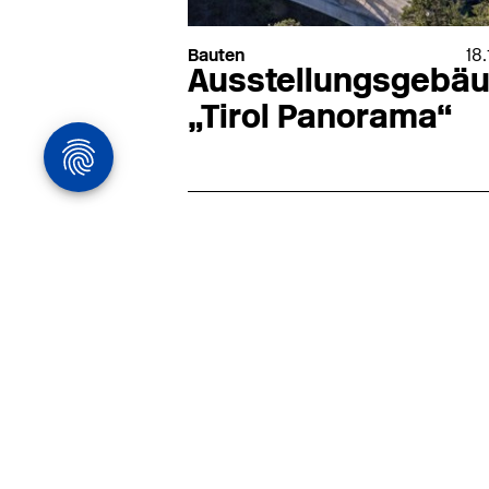
Bauten
18.
Ausstellungsgebä
„Tirol Panorama“
Architekturstelle
in Hamburg
22.07
Architekt:in (m/w/d) für
entwurfsstarke Ausführungspla
LPH5 in Hamburg
Henke & Partner