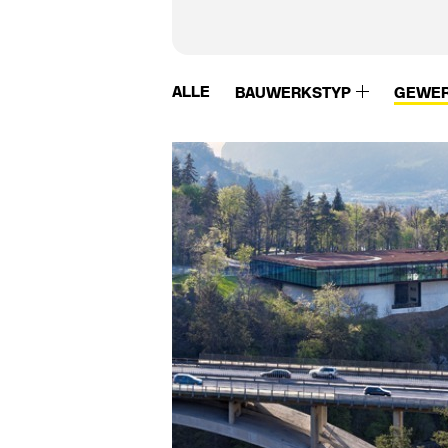
ALLE
BAUWERKSTYP
GEWE
Warema
Würth Solar GmbH
Watson Steel
Xella
WB Bürgin AG
Ytong
Weber Broutin
Zambelli
Wehrmann
Ziegelei Hebrok
Wencop Hoveniers
Ziegelei Huber
Wertach Fertigteilwerk
Zinco
Westo
Zolpan
Wicona
Zuber Betonwerk
Wienerberger
Co.Kg
Winsol
Zürcher Ziegeleien
Wittmunder Klinker
ZW Klaus Huber