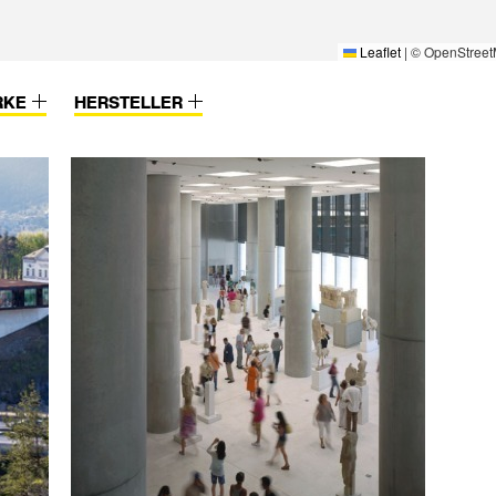
Leaflet
|
© OpenStreet
RKE
HERSTELLER
 & Co.KG
 GmbH &