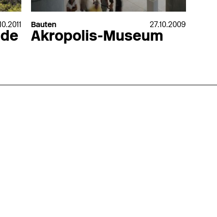
10.2011
Bauten
27.10.2009
ude
Akropolis-Museum
nmarkt
.2026
in Hamburg
18.07.2026
in Ahau
Wiss. Mitarbeiter:in – Architektur und
Archi
nung
Städtebaulicher Entwurf (m/w/d)
oder
HafenCity Universität Hamburg
farwick
Wissenschaftliche Mitarbeit in
Stadtp