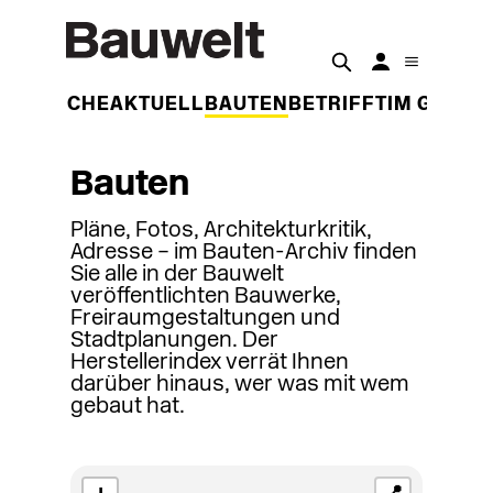
DER WOCHE
AKTUELL
BAUTEN
BETRIFFT
IM GESPR
Bauten
Pläne, Fotos, Architekturkritik,
Adresse – im Bauten-Archiv finden
Sie alle in der Bauwelt
veröffentlichten Bauwerke,
Freiraumgestaltungen und
Stadtplanungen. Der
Herstellerindex verrät Ihnen
darüber hinaus, wer was mit wem
gebaut hat.