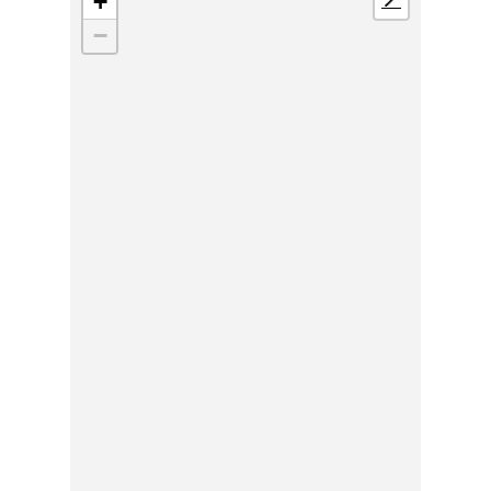
+
📍
−