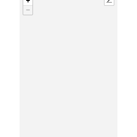
+
📍
−