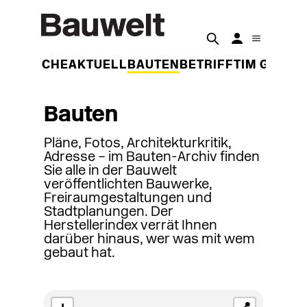
DER WOCHE
AKTUELL
BAUTEN
BETRIFFT
IM GESPR
Bauten
Pläne, Fotos, Architekturkritik,
Adresse – im Bauten-Archiv finden
Sie alle in der Bauwelt
veröffentlichten Bauwerke,
Freiraumgestaltungen und
Stadtplanungen. Der
Herstellerindex verrät Ihnen
darüber hinaus, wer was mit wem
gebaut hat.