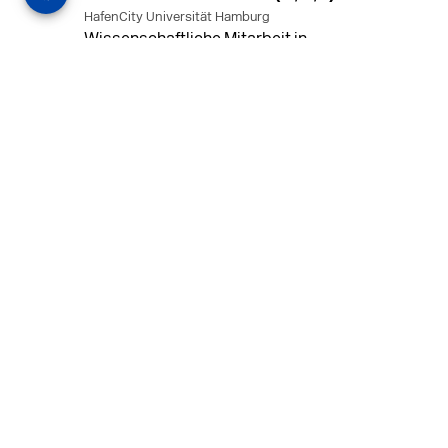
HafenCity Universität Hamburg
Wissenschaftliche Mitarbeit in
Architektur und Städtebaulichem
Entwurf an der HafenCity Universität
Hamburg, 50% Arbeitszeit, 3 Jahre
befristet.
MEHR
in Ahaus (+1 weiterer Standort)
14.07.2026
Architekt (m/w/d) für LPH 1-5 in Ahaus
oder Dortmund
farwickgrote partner Architekten BDA
Stadtplaner PartmbB
Architekt (m/w/d) gesucht: Nachhaltige
Projekte, starkes Team, flexible
Arbeitszeiten und beste
Entwicklungschancen in Ahaus oder
Dortmund
MEHR