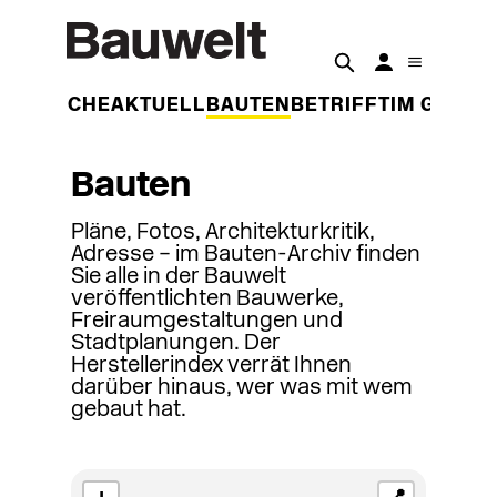
DER WOCHE
AKTUELL
BAUTEN
BETRIFFT
IM GESPR
Bauten
Pläne, Fotos, Architekturkritik,
Adresse – im Bauten-Archiv finden
Sie alle in der Bauwelt
veröffentlichten Bauwerke,
Freiraumgestaltungen und
Stadtplanungen. Der
Herstellerindex verrät Ihnen
darüber hinaus, wer was mit wem
gebaut hat.