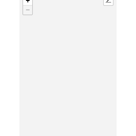
+
📍
−