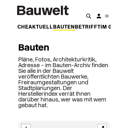
DER WOCHE
AKTUELL
BAUTEN
BETRIFFT
IM GESPR
Bauten
Pläne, Fotos, Architekturkritik,
Adresse – im Bauten-Archiv finden
Sie alle in der Bauwelt
veröffentlichten Bauwerke,
Freiraumgestaltungen und
Stadtplanungen. Der
Herstellerindex verrät Ihnen
darüber hinaus, wer was mit wem
gebaut hat.