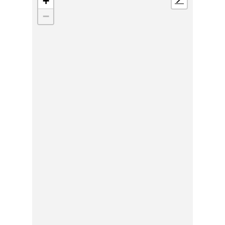
+
📍
−