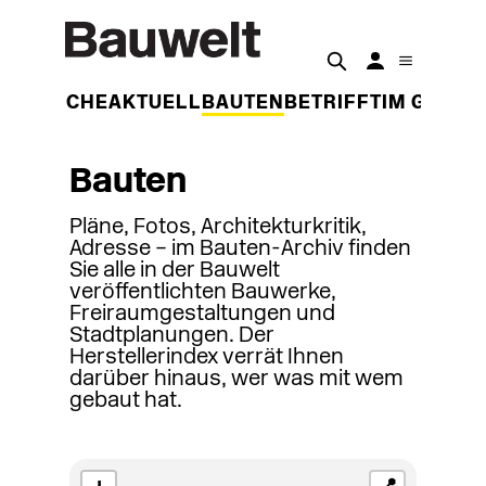
DER WOCHE
AKTUELL
BAUTEN
BETRIFFT
IM GESPR
Bauten
Pläne, Fotos, Architekturkritik,
Adresse – im Bauten-Archiv finden
Sie alle in der Bauwelt
veröffentlichten Bauwerke,
Freiraumgestaltungen und
Stadtplanungen. Der
Herstellerindex verrät Ihnen
darüber hinaus, wer was mit wem
gebaut hat.