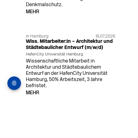
Denkmalschutz.
MEHR
in Hamburg
18.07.2026
Wiss. Mitarbeiter:in – Architektur und
Städtebaulicher Entwurf (m/w/d)
HafenCity Universität Hamburg
Wissenschaftliche Mitarbeit in
Architektur und Städtebaulichem
Entwurf an der HafenCity Universität
Hamburg, 50% Arbeitszeit, 3 Jahre
befristet.
MEHR
in Ahaus (+1 weiterer Standort)
14.07.2026
Architekt (m/w/d) für LPH 1-5 in Ahaus
oder Dortmund
farwickgrote partner Architekten BDA