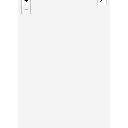
+
📍
−