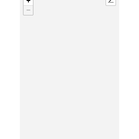
+
📍
−