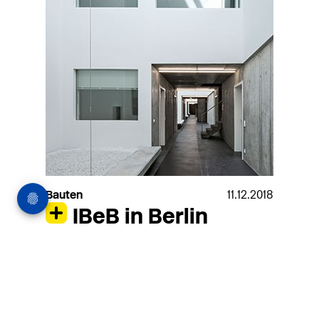
Bauten
11.12.2018
IBeB in Berlin
Wohnungsbau als Stadtraum-Katalysator?
Der gemischt genutzte Wohnbau-Riegel
macht vor, wie man mit komplexen
Programmen jongliert und mit den Brüchen
der heu­tigen Stadt beispielhaft umgeht.