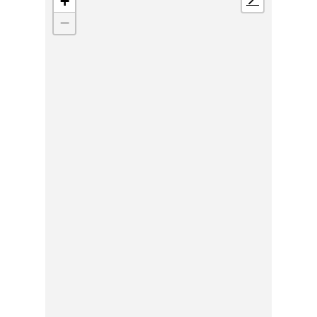
+
📍
−