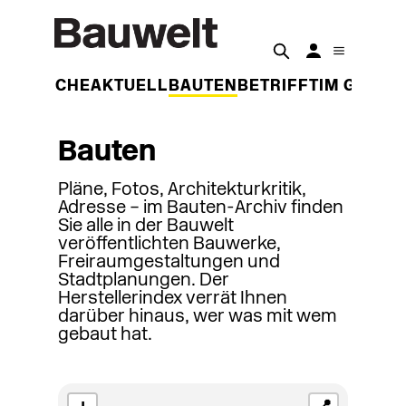
DER WOCHE
AKTUELL
BAUTEN
BETRIFFT
IM GESPR
Bauten
Pläne, Fotos, Architekturkritik,
Adresse – im Bauten-Archiv finden
Sie alle in der Bauwelt
veröffentlichten Bauwerke,
Freiraumgestaltungen und
Stadtplanungen. Der
Herstellerindex verrät Ihnen
darüber hinaus, wer was mit wem
gebaut hat.