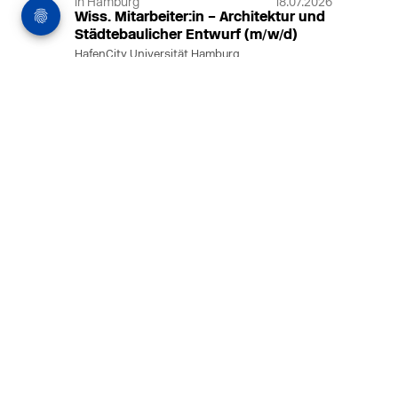
in Hamburg
18.07.2026
Wiss. Mitarbeiter:in – Architektur und
Städtebaulicher Entwurf (m/w/d)
HafenCity Universität Hamburg
Wissenschaftliche Mitarbeit in
Architektur und Städtebaulichem
Entwurf an der HafenCity Universität
Hamburg, 50% Arbeitszeit, 3 Jahre
befristet.
MEHR
in Ahaus (+1 weiterer Standort)
14.07.2026
Architekt (m/w/d) für LPH 1-5 in Ahaus
oder Dortmund
farwickgrote partner Architekten BDA
Stadtplaner PartmbB
Architekt (m/w/d) gesucht: Nachhaltige
Projekte, starkes Team, flexible
Arbeitszeiten und beste
Entwicklungschancen in Ahaus oder