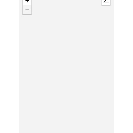
+
📍
−