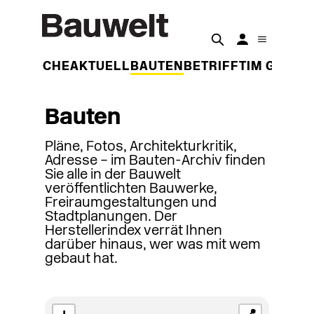
DER WOCHE
AKTUELL
BAUTEN
BETRIFFT
IM GESPR
Bauten
Pläne, Fotos, Architekturkritik,
Adresse – im Bauten-Archiv finden
Sie alle in der Bauwelt
veröffentlichten Bauwerke,
Freiraumgestaltungen und
Stadtplanungen. Der
Herstellerindex verrät Ihnen
darüber hinaus, wer was mit wem
gebaut hat.