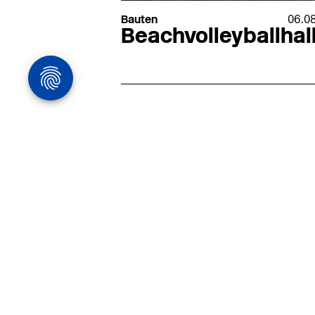
Bauten
06.0
Beachvolleyballhal
Architekturstelle
in Hamburg
22.07
Architekt:in (m/w/d) für
entwurfsstarke Ausführungspla
LPH5 in Hamburg
Henke & Partner
HENKE + PARTNER ist ein
hochspezialisiertes Architekturbür
anspruchsvolle Bauten im