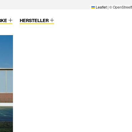
Leaflet
|
© OpenStreet
RKE
HERSTELLER