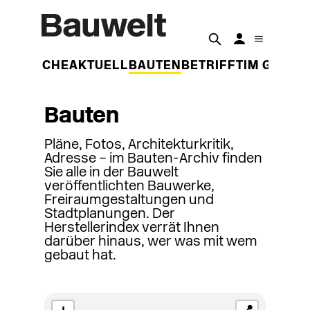
DER WOCHE
AKTUELL
BAUTEN
BETRIFFT
IM GESPR
Bauten
Pläne, Fotos, Architekturkritik,
Adresse – im Bauten-Archiv finden
Sie alle in der Bauwelt
veröffentlichten Bauwerke,
Freiraumgestaltungen und
Stadtplanungen. Der
Herstellerindex verrät Ihnen
darüber hinaus, wer was mit wem
gebaut hat.