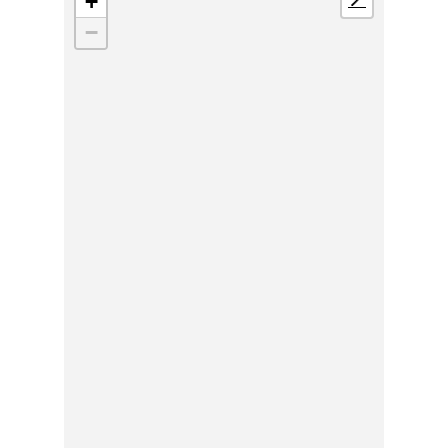
+
📍
−