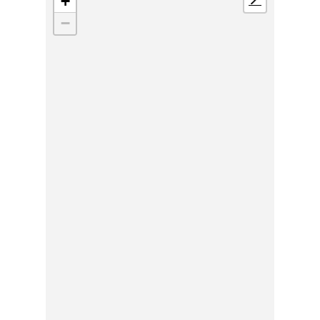
+
📍
−