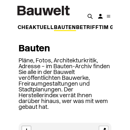
DER WOCHE
AKTUELL
BAUTEN
BETRIFFT
IM GESPR
Bauten
Pläne, Fotos, Architekturkritik,
Adresse – im Bauten-Archiv finden
Sie alle in der Bauwelt
veröffentlichten Bauwerke,
Freiraumgestaltungen und
Stadtplanungen. Der
Herstellerindex verrät Ihnen
darüber hinaus, wer was mit wem
gebaut hat.