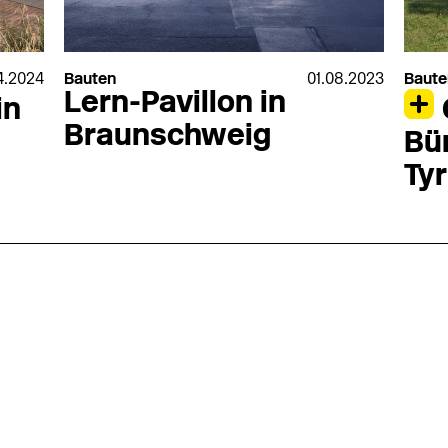
4.2024
Bauten
01.08.2023
Baute
Lern-Pavillon in
in
Braunschweig
Bü
Ty
nmarkt
.2026
in Hamburg
18.07.2026
in Ahau
Wiss. Mitarbeiter:in – Architektur und
Archi