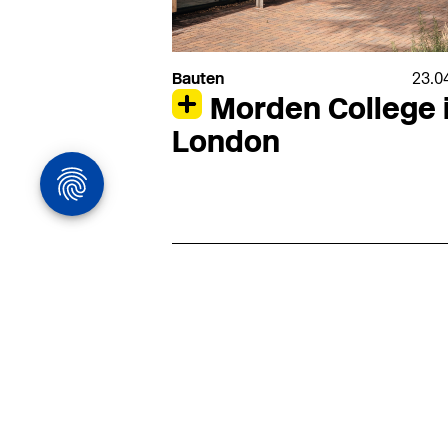
Bauten
23.0
Morden College 
London
Architekturstelle
in Hamburg
22.07
Architekt:in (m/w/d) für