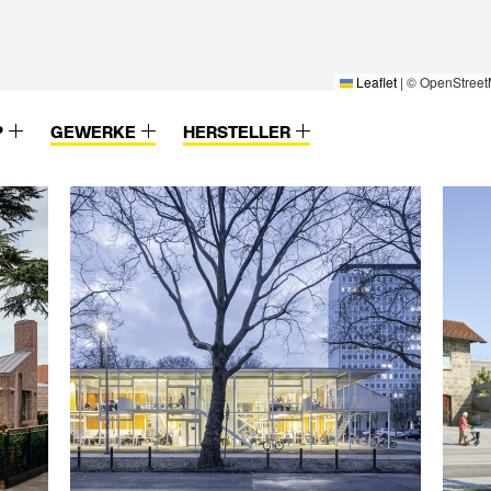
Leaflet
|
© OpenStreet
P
GEWERKE
HERSTELLER