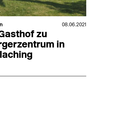
n
08.06.2021
Gasthof zu
rgerzentrum in
rlaching
s (+1 weiterer Standort)
14.07.2026
tekt (m/w/d) für LPH 1-5 in Ahaus