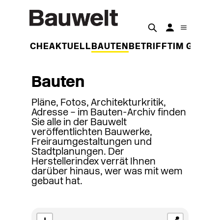
DER WOCHE
AKTUELL
BAUTEN
BETRIFFT
IM GESPR
Bauten
Pläne, Fotos, Architekturkritik,
Adresse – im Bauten-Archiv finden
Sie alle in der Bauwelt
veröffentlichten Bauwerke,
Freiraumgestaltungen und
Stadtplanungen. Der
Herstellerindex verrät Ihnen
darüber hinaus, wer was mit wem
gebaut hat.