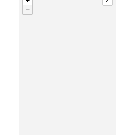
+
📍
−