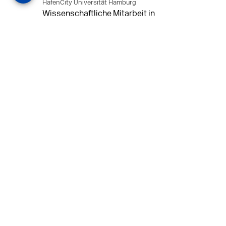
HafenCity Universität Hamburg
Wissenschaftliche Mitarbeit in
Architektur und Städtebaulichem
Entwurf an der HafenCity Universität
Hamburg, 50% Arbeitszeit, 3 Jahre
befristet.
MEHR
in Ahaus (+1 weiterer Standort)
14.07.2026
Architekt (m/w/d) für LPH 1-5 in Ahaus
oder Dortmund
farwickgrote partner Architekten BDA
Stadtplaner PartmbB
Architekt (m/w/d) gesucht: Nachhaltige
Projekte, starkes Team, flexible
Arbeitszeiten und beste
Entwicklungschancen in Ahaus oder
Dortmund
MEHR