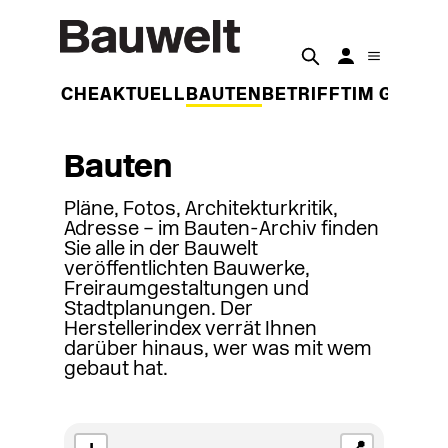
DER WOCHE
AKTUELL
BAUTEN
BETRIFFT
IM GESPR
Bauten
Pläne, Fotos, Architekturkritik,
Adresse – im Bauten-Archiv finden
Sie alle in der Bauwelt
veröffentlichten Bauwerke,
Freiraumgestaltungen und
Stadtplanungen. Der
Herstellerindex verrät Ihnen
darüber hinaus, wer was mit wem
gebaut hat.