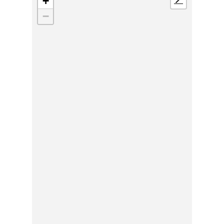
+
📍
−