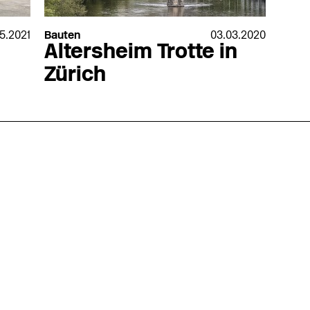
5.2021
Bauten
03.03.2020
Altersheim Trotte in
Zürich
nmarkt
.2026
in Hamburg
18.07.2026
in Ahau
Wiss. Mitarbeiter:in – Architektur und
Archi
nung
Städtebaulicher Entwurf (m/w/d)
oder
HafenCity Universität Hamburg
farwick
Wissenschaftliche Mitarbeit in
Stadtp