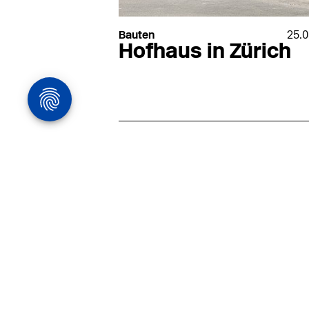
Bauten
25.0
Hofhaus in Zürich
Architekturstelle
in Hamburg
22.07
Architekt:in (m/w/d) für
entwurfsstarke Ausführungspla
LPH5 in Hamburg
Henke & Partner