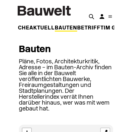
DER WOCHE
AKTUELL
BAUTEN
BETRIFFT
IM GESPR
Bauten
Pläne, Fotos, Architekturkritik,
Adresse – im Bauten-Archiv finden
Sie alle in der Bauwelt
veröffentlichten Bauwerke,
Freiraumgestaltungen und
Stadtplanungen. Der
Herstellerindex verrät Ihnen
darüber hinaus, wer was mit wem
gebaut hat.