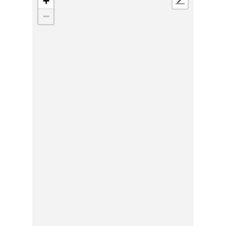
+
📍
−