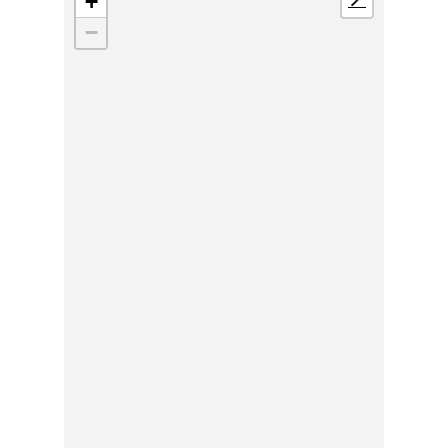
+
📍
−