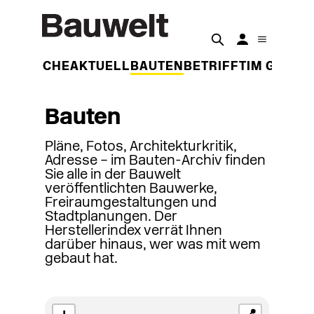
DER WOCHE
AKTUELL
BAUTEN
BETRIFFT
IM GESPR
Bauten
Pläne, Fotos, Architekturkritik,
Adresse – im Bauten-Archiv finden
Sie alle in der Bauwelt
veröffentlichten Bauwerke,
Freiraumgestaltungen und
Stadtplanungen. Der
Herstellerindex verrät Ihnen
darüber hinaus, wer was mit wem
gebaut hat.