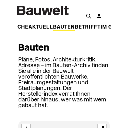
DER WOCHE
AKTUELL
BAUTEN
BETRIFFT
IM GESPR
Bauten
Pläne, Fotos, Architekturkritik,
Adresse – im Bauten-Archiv finden
Sie alle in der Bauwelt
veröffentlichten Bauwerke,
Freiraumgestaltungen und
Stadtplanungen. Der
Herstellerindex verrät Ihnen
darüber hinaus, wer was mit wem
gebaut hat.