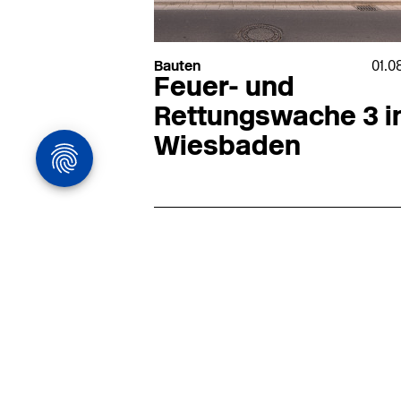
Bauten
01.0
Feuer- und
Rettungswache 3 i
Wiesbaden
Architekturstelle
in Hamburg
22.07
Architekt:in (m/w/d) für