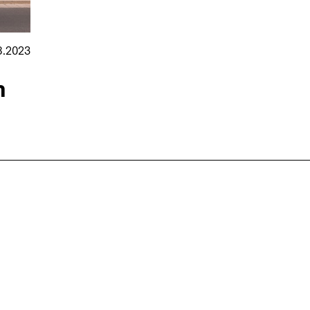
8.2023
n
nmarkt
.2026
in Hamburg
18.07.2026
in Ahau
Wiss. Mitarbeiter:in – Architektur und
Archi