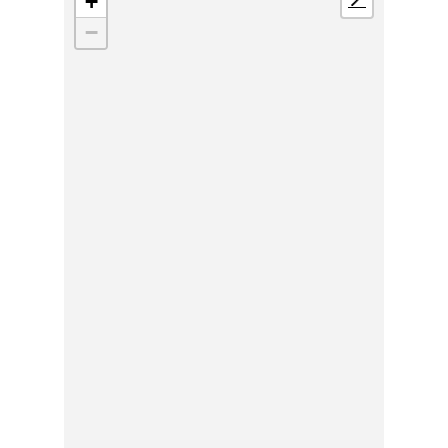
+
📍
−