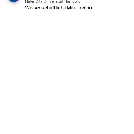
HafenCity Universität Hamburg
Wissenschaftliche Mitarbeit in
Architektur und Städtebaulichem
Entwurf an der HafenCity Universität
Hamburg, 50% Arbeitszeit, 3 Jahre
befristet.
MEHR
in Ahaus (+1 weiterer Standort)
14.07.2026
Architekt (m/w/d) für LPH 1-5 in Ahaus
oder Dortmund
farwickgrote partner Architekten BDA
Stadtplaner PartmbB
Architekt (m/w/d) gesucht: Nachhaltige
Projekte, starkes Team, flexible
Arbeitszeiten und beste
Entwicklungschancen in Ahaus oder
Dortmund
MEHR